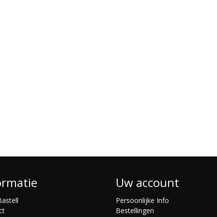
ormatie
Uw account
astell
Persoonlijke Info
ct
Bestellingen