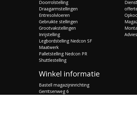
Doorrolstelling
Diens
Draagarmstellingen
offert
Entresolvloeren
Opko
Gebruikte stellingen
Magaz
Grootvakstellingen
Mont
Inrijstelling
Advie
Legbordstelling Nedcon SF
Maatwerk
Palletstelling Nedcon PR
Shuttlestelling
Winkel informatie
Bastell magazijninrichting
Gerritsenweg 6
7202 BP Zutphen
Nederland
Bel ons:
0575469454
Email us:
verkoop@bastell.nl