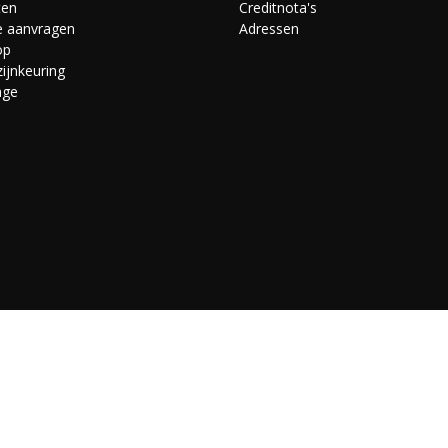
ten
Creditnota's
e aanvragen
Adressen
op
ijnkeuring
age
s