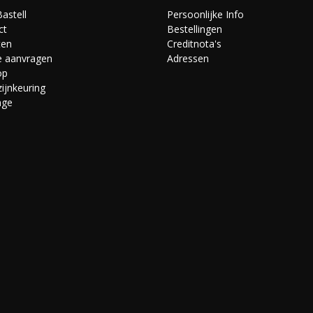
astell
Persoonlijke Info
ct
Bestellingen
ten
Creditnota's
e aanvragen
Adressen
op
ijnkeuring
age
s