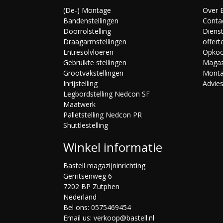
(De-) Montage
Over B
Bandenstellingen
Conta
Doorrolstelling
Diens
Draagarmstellingen
offert
Entresolvloeren
Opko
Gebruikte stellingen
Magaz
Grootvakstellingen
Mont
Inrijstelling
Advie
Legbordstelling Nedcon SF
Maatwerk
Palletstelling Nedcon PR
Shuttlestelling
Winkel informatie
Bastell magazijninrichting
Gerritsenweg 6
7202 BP Zutphen
Nederland
Bel ons:
0575469454
Email us:
verkoop@bastell.nl