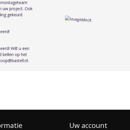
en montageteam
n uw project. Ook
ling gekeurd
seerd!
seerd! Wilt u een
d bellen op het
oop@bastell.nl.
ormatie
Uw account