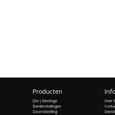
Producten
Inf
(De-) Montage
Over B
Bandenstellingen
Conta
Doorrolstelling
Diens