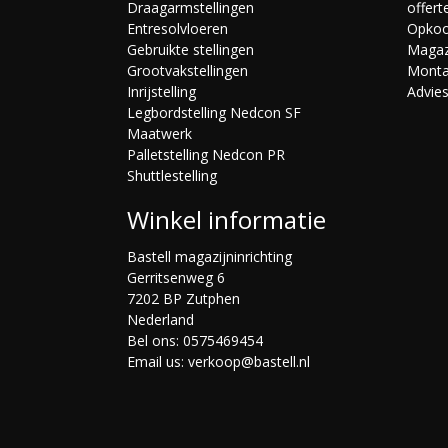
Draagarmstellingen
offert
Entresolvloeren
Opko
Gebruikte stellingen
Magaz
Grootvakstellingen
Mont
Inrijstelling
Advie
Legbordstelling Nedcon SF
Maatwerk
Palletstelling Nedcon PR
Shuttlestelling
Winkel informatie
Bastell magazijninrichting
Gerritsenweg 6
7202 BP Zutphen
Nederland
Bel ons:
0575469454
Email us:
verkoop@bastell.nl