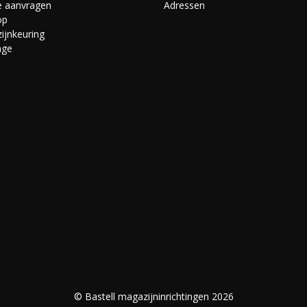
e aanvragen
Adressen
op
ijnkeuring
age
s
© Bastell magazijninrichtingen 2026