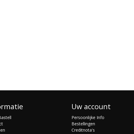
ormatie
Uw account
astell
Persoonlijke Info
ct
Bestellingen
ten
Creditnota's