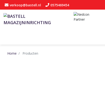
verkoop@bastell.nl
0575469454
Home
Producten