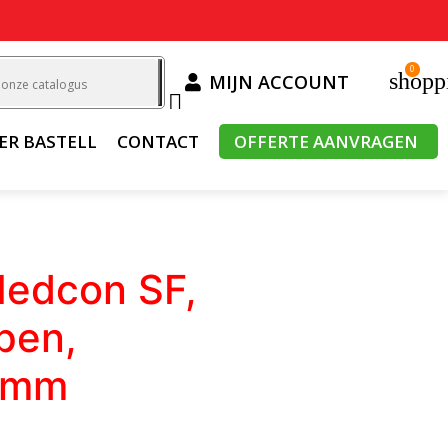
0
shopp
MIJN ACCOUNT

ER BASTELL
CONTACT
OFFERTE AANVRAGEN
Nedcon SF,
open,
0mm