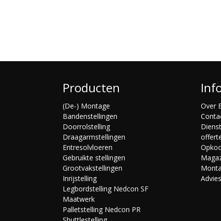
Producten
Inf
(De-) Montage
Over B
Bandenstellingen
Conta
Doorrolstelling
Diens
Draagarmstellingen
offert
Entresolvloeren
Opko
Gebruikte stellingen
Magaz
Grootvakstellingen
Mont
Inrijstelling
Advie
Legbordstelling Nedcon SF
Maatwerk
Palletstelling Nedcon PR
Shuttlestelling