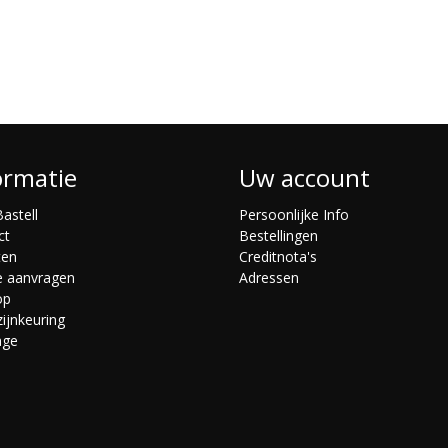
ormatie
Uw account
astell
Persoonlijke Info
ct
Bestellingen
ten
Creditnota's
e aanvragen
Adressen
op
ijnkeuring
age
s