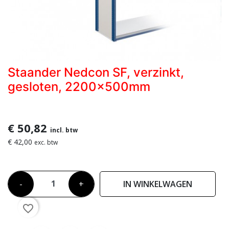
Staander Nedcon SF, verzinkt,
gesloten, 2200x500mm
€ 50,82
incl. btw
€ 42,00
exc. btw
-
+
IN WINKELWAGEN
favorite_border