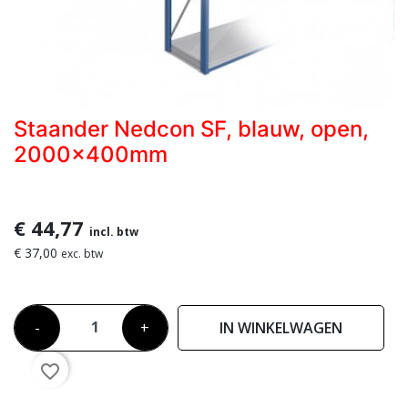
Staander Nedcon SF, blauw, open,
2000x400mm
€ 44,77
incl. btw
€ 37,00
exc. btw
-
+
IN WINKELWAGEN
favorite_border