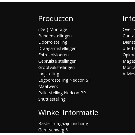
Producten
Inf
(De-) Montage
Over B
Bandenstellingen
Conta
Doorrolstelling
Diens
Draagarmstellingen
offert
Entresolvloeren
Opko
Gebruikte stellingen
Magaz
Grootvakstellingen
Mont
Inrijstelling
Advie
Legbordstelling Nedcon SF
Maatwerk
Palletstelling Nedcon PR
Shuttlestelling
Winkel informatie
Bastell magazijninrichting
Gerritsenweg 6