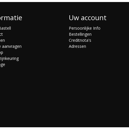
ormatie
Uw account
astell
Persoonlijke Info
ct
Bestellingen
ten
Creditnota's
e aanvragen
Adressen
op
ijnkeuring
age
s