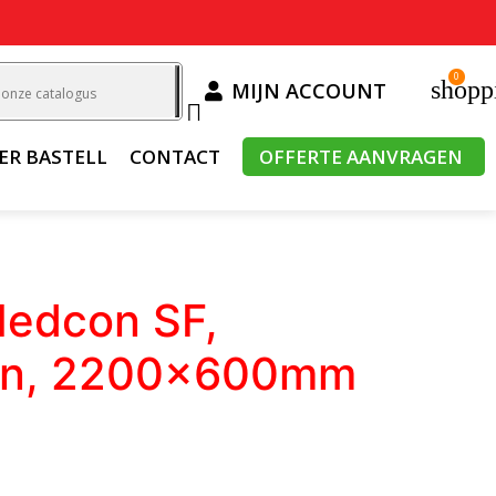
0
shopp
MIJN ACCOUNT

ER BASTELL
CONTACT
OFFERTE AANVRAGEN
Nedcon SF,
en, 2200x600mm