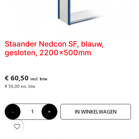
Staander Nedcon SF, blauw,
gesloten, 2200x500mm
€ 60,50
incl. btw
€ 50,00
exc. btw
-
+
IN WINKELWAGEN
favorite_border