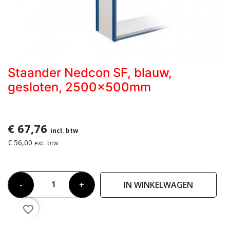
Staander Nedcon SF, blauw,
gesloten, 2500x500mm
€ 67,76
incl. btw
€ 56,00
exc. btw
-
+
IN WINKELWAGEN
favorite_border