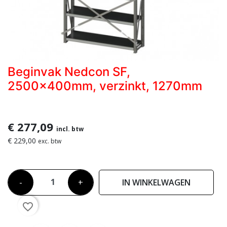
Beginvak Nedcon SF,
2500x400mm, verzinkt, 1270mm
€ 277,09
incl. btw
€ 229,00
exc. btw
-
+
IN WINKELWAGEN
favorite_border