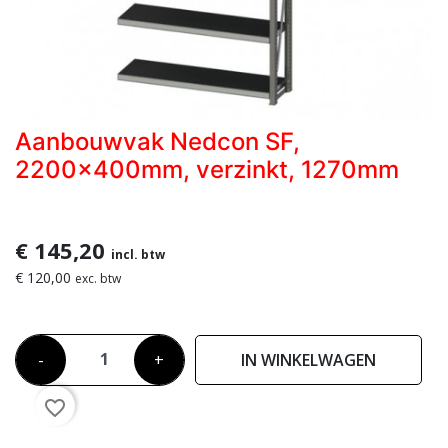
Aanbouwvak Nedcon SF,
2200x400mm, verzinkt, 1270mm
€ 145,20
incl. btw
€ 120,00
exc. btw
-
+
IN WINKELWAGEN
favorite_border