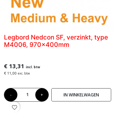
Legbord Nedcon SF, verzinkt, type
M4006, 970x400mm
€ 13,31
incl. btw
€ 11,00
exc. btw
-
+
IN WINKELWAGEN
favorite_border