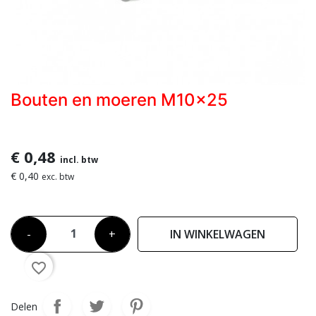
Bouten en moeren M10x25
€ 0,48
incl. btw
€ 0,40
exc. btw
-
+
IN WINKELWAGEN
favorite_border
Delen