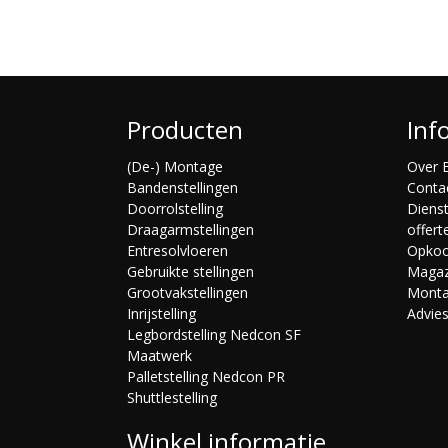
Producten
Inf
(De-) Montage
Over B
Bandenstellingen
Conta
Doorrolstelling
Diens
Draagarmstellingen
offert
Entresolvloeren
Opko
Gebruikte stellingen
Magaz
Grootvakstellingen
Mont
Inrijstelling
Advie
Legbordstelling Nedcon SF
Maatwerk
Palletstelling Nedcon PR
Shuttlestelling
Winkel informatie