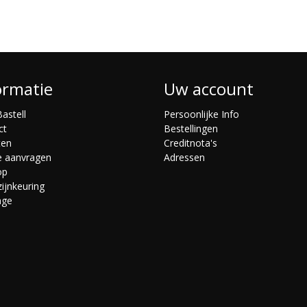
ormatie
Uw account
astell
Persoonlijke Info
ct
Bestellingen
ten
Creditnota's
e aanvragen
Adressen
op
ijnkeuring
age
s