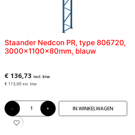
Staander Nedcon PR, type 806720,
3000x1100x80mm, blauw
€ 136,73
incl. btw
€ 113,00
exc. btw
-
+
IN WINKELWAGEN
favorite_border