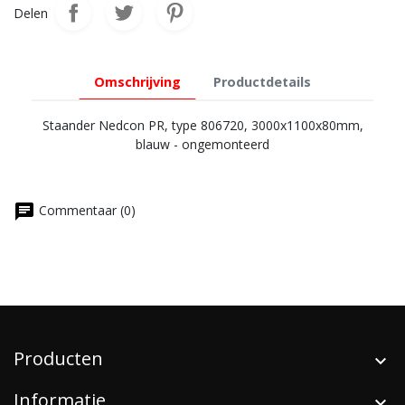
Delen
Omschrijving
Productdetails
Staander Nedcon PR, type 806720, 3000x1100x80mm,
blauw - ongemonteerd
chat
Commentaar (0)
Producten
Informatie