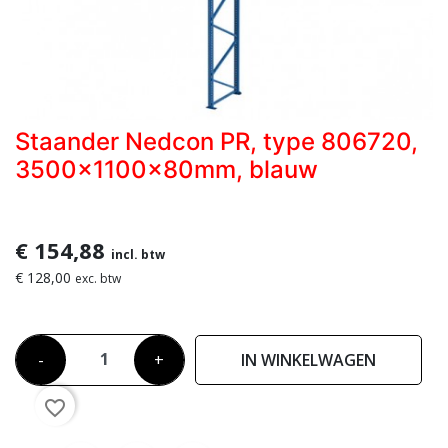
Staander Nedcon PR, type 806720,
3500x1100x80mm, blauw
€ 154,88
incl. btw
€ 128,00
exc. btw
-
+
IN WINKELWAGEN
favorite_border