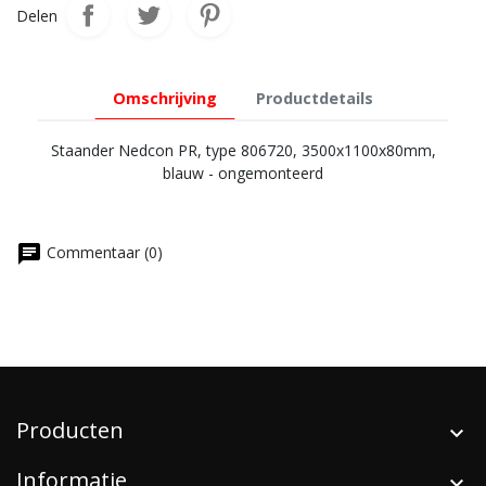
Delen
Omschrijving
Productdetails
Staander Nedcon PR, type 806720, 3500x1100x80mm,
blauw - ongemonteerd
chat
Commentaar (0)
Producten
Informatie