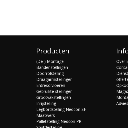
Producten
Inf
(De-) Montage
Over B
Bandenstellingen
Conta
Doorrolstelling
Diens
Draagarmstellingen
offert
Entresolvloeren
Opko
Gebruikte stellingen
Magaz
Grootvakstellingen
Mont
Inrijstelling
Advie
Legbordstelling Nedcon SF
Maatwerk
Palletstelling Nedcon PR
Shuttlestelling