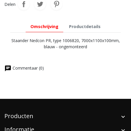
Delen
Omschrijving
Productdetails
Staander Nedcon PR, type 1006820, 7000x1100x100mm,
blauw - ongemonteerd
chat
Commentaar (0)
Producten
Informatie