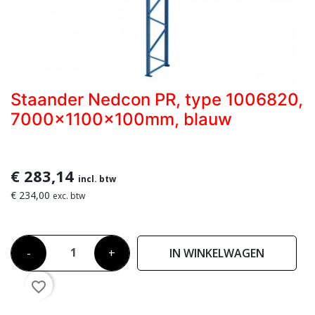
Staander Nedcon PR, type 1006820,
7000x1100x100mm, blauw
€ 283,14
incl. btw
€ 234,00
exc. btw
-
+
IN WINKELWAGEN
favorite_border