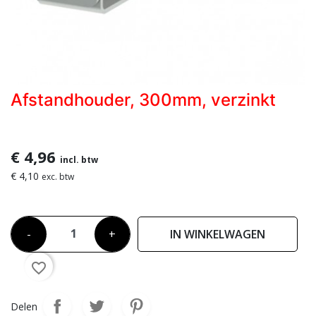
Afstandhouder, 300mm, verzinkt
€ 4,96
incl. btw
€ 4,10
exc. btw
-
+
IN WINKELWAGEN
favorite_border
Delen