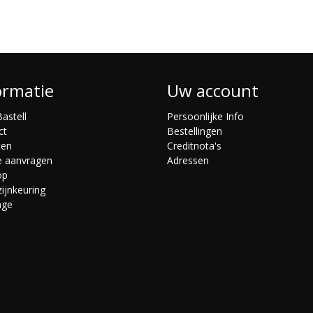
ormatie
Uw account
astell
Persoonlijke Info
ct
Bestellingen
ten
Creditnota's
e aanvragen
Adressen
op
ijnkeuring
age
s