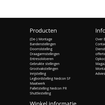
Producten
Inf
(De-) Montage
Over B
Bandenstellingen
Conta
Doorrolstelling
Diens
Draagarmstellingen
offert
Entresolvloeren
Opko
Gebruikte stellingen
Magaz
Grootvakstellingen
Mont
Inrijstelling
Advie
Legbordstelling Nedcon SF
Maatwerk
Palletstelling Nedcon PR
Shuttlestelling
Winkel informatie