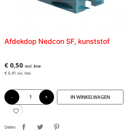
Afdekdop Nedcon SF, kunststof
€ 0,50
incl. btw
€ 0,41
exc. btw
-
+
IN WINKELWAGEN
favorite_border
Delen