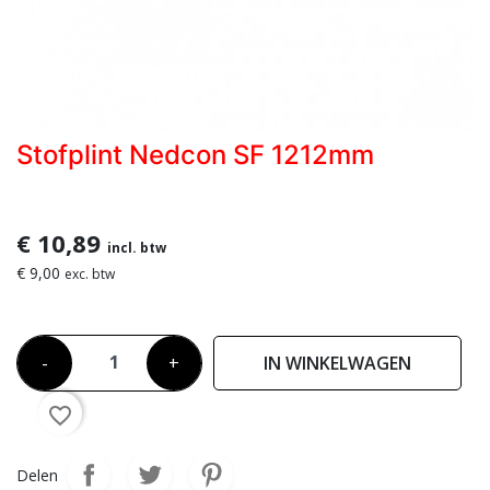
Stofplint Nedcon SF 1212mm
€ 10,89
incl. btw
€ 9,00
exc. btw
-
+
IN WINKELWAGEN
favorite_border
Delen