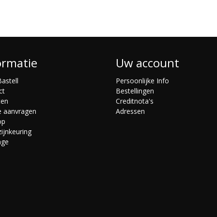
ormatie
Uw account
astell
Persoonlijke Info
ct
Bestellingen
ten
Creditnota's
e aanvragen
Adressen
op
ijnkeuring
age
s