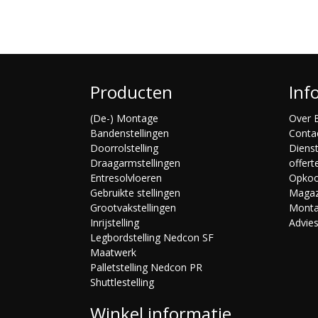
Producten
Inf
(De-) Montage
Over B
Bandenstellingen
Conta
Doorrolstelling
Diens
Draagarmstellingen
offert
Entresolvloeren
Opko
Gebruikte stellingen
Magaz
Grootvakstellingen
Mont
Inrijstelling
Advie
Legbordstelling Nedcon SF
Maatwerk
Palletstelling Nedcon PR
Shuttlestelling
Winkel informatie