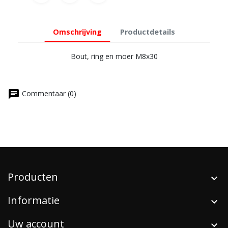
Omschrijving
Productdetails
Bout, ring en moer M8x30
chat
Commentaar (0)
Producten
Informatie
Uw account