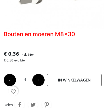
Bouten en moeren M8x30
€ 0,36
incl. btw
€ 0,30
exc. btw
-
+
IN WINKELWAGEN
favorite_border
Delen