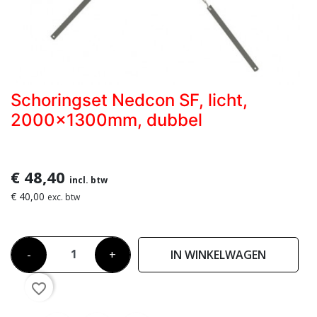
Schoringset Nedcon SF, licht,
2000x1300mm, dubbel
€ 48,40
incl. btw
€ 40,00
exc. btw
-
+
IN WINKELWAGEN
favorite_border