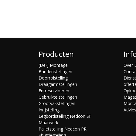
Producten
Inf
(De-) Montage
Over B
Bandenstellingen
Conta
Doorrolstelling
Diens
Draagarmstellingen
offert
Entresolvloeren
Opko
Gebruikte stellingen
Magaz
Grootvakstellingen
Mont
Inrijstelling
Advie
Legbordstelling Nedcon SF
Maatwerk
Palletstelling Nedcon PR
Shuttlestelling