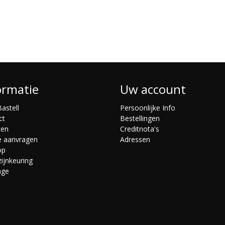
ormatie
Uw account
astell
Persoonlijke Info
ct
Bestellingen
ten
Creditnota's
e aanvragen
Adressen
op
ijnkeuring
age
s