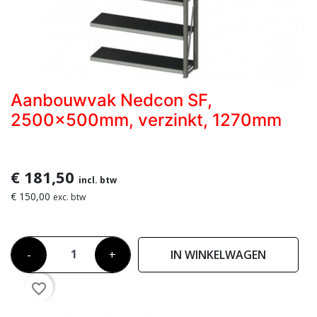
Aanbouwvak Nedcon SF,
2500x500mm, verzinkt, 1270mm
€ 181,50
incl. btw
€ 150,00
exc. btw
-
+
IN WINKELWAGEN
favorite_border