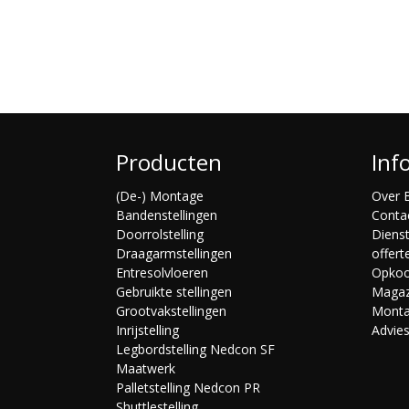
Producten
Inf
(De-) Montage
Over B
Bandenstellingen
Conta
Doorrolstelling
Diens
Draagarmstellingen
offert
Entresolvloeren
Opko
Gebruikte stellingen
Magaz
Grootvakstellingen
Mont
Inrijstelling
Advie
Legbordstelling Nedcon SF
Maatwerk
Palletstelling Nedcon PR
Shuttlestelling