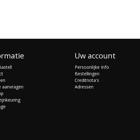
ormatie
Uw account
astell
Persoonlijke Info
ct
Bestellingen
ten
Creditnota's
e aanvragen
Adressen
op
ijnkeuring
age
s