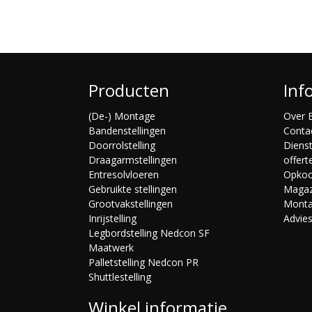
Producten
Inf
(De-) Montage
Over B
Bandenstellingen
Conta
Doorrolstelling
Diens
Draagarmstellingen
offert
Entresolvloeren
Opko
Gebruikte stellingen
Magaz
Grootvakstellingen
Mont
Inrijstelling
Advie
Legbordstelling Nedcon SF
Maatwerk
Palletstelling Nedcon PR
Shuttlestelling
Winkel informatie