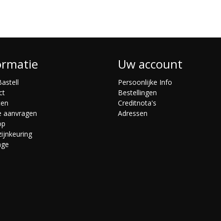
ormatie
Uw account
astell
Persoonlijke Info
ct
Bestellingen
ten
Creditnota's
e aanvragen
Adressen
op
ijnkeuring
age
s