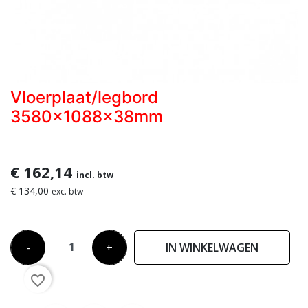
Vloerplaat/legbord
3580x1088x38mm
€ 162,14
incl. btw
€ 134,00
exc. btw
-
+
IN WINKELWAGEN
favorite_border